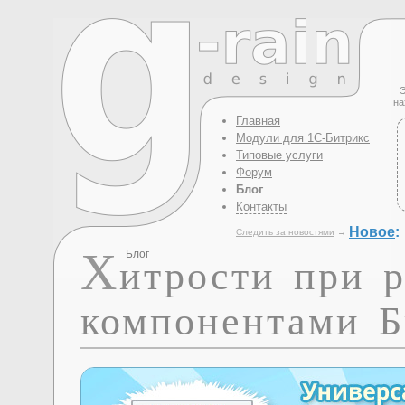
Э
на
Главная
Модули для 1С-Битрикс
Типовые услуги
Форум
Блог
Контакты
Новое
:
Следить за новостями
→
Х
Блог
итрости при р
компонентами Б