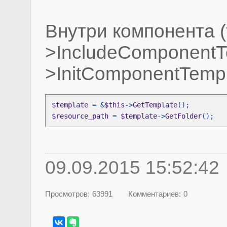
Внутри компонента (
>IncludeComponentTe
>InitComponentTempla
$template 
= &
$this
->
GetTemplate
$resource_path 
= 
$template
->
GetFolder
();
09.09.2015 15:52:42
Просмотров:
63991
Комментариев:
0