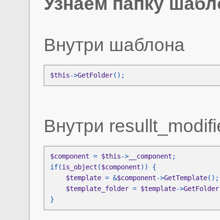
Узнаем папку шабл
Внутри шаблона
$this
->
GetFolder
();
Внутри resullt_modifi
$component 
= 
$this
->
__component
if(
is_object
(
$component
$template 
= &
$component
->
GetTemplate
$template_folder 
= 
$template
->
GetFolder
}