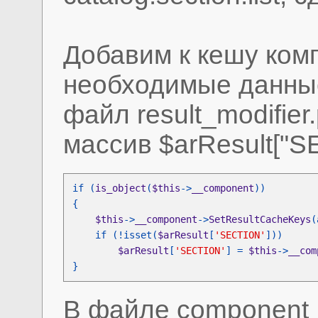
Добавим к кешу ком
необходимые данные
файл result_modifie
массив $arResult["S
if (
is_object
(
$this
->
__component
$this
->
__component
->
SetResultCacheKeys
(
    if (!isset(
$arResult
[
'SECTION'
$arResult
[
'SECTION'
] = 
$this
->
__com
}
В файле component_