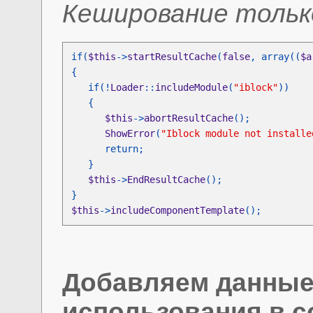
Кеширование только
if(
$this
->
startResultCache
(
false
, array((
$a
   if(!
Loader
::
includeModule
(
"iblock"
$this
->
abortResultCache
ShowError
(
"Iblock module not installe
$this
->
EndResultCache
$this
->
includeComponentTemplate
();
Добавляем данные 
использования в c