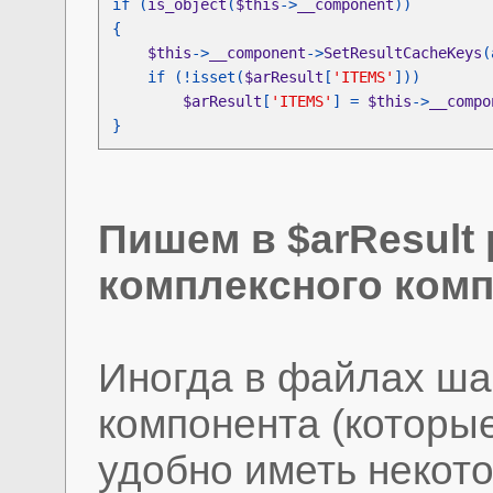
if (
is_object
(
$this
->
__component
$this
->
__component
->
SetResultCacheKeys
(
    if (!isset(
$arResult
[
'ITEMS'
$arResult
[
'ITEMS'
] = 
$this
->
__compo
}
Пишем в $arResult
комплексного комп
Иногда в файлах ша
компонента (которые
удобно иметь некот