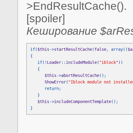
>EndResultCache().
[spoiler]
Кеширование $arResu
if(
$this
->
startResultCache
(
false
, array((
$a
   if(!
Loader
::
includeModule
(
"iblock"
$this
->
abortResultCache
ShowError
(
"Iblock module not installe
$this
->
includeComponentTemplate
}