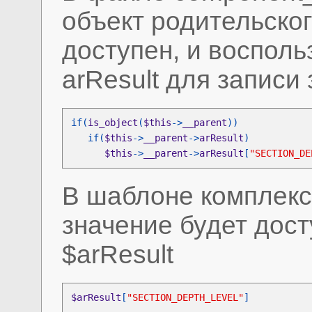
объект родительског
доступен, и восполь
arResult для записи
if(
is_object
(
$this
->
__parent
   if(
$this
->
__parent
->
arResult
$this
->
__parent
->
arResult
[
"SECTION_DE
В шаблоне комплекс
значение будет дос
$arResult
$arResult
[
"SECTION_DEPTH_LEVEL"
]