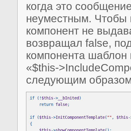
когда это сообщени
неуместным. Чтобы 
компонент не выдав
возвращал false, по
компонента шаблон 
«$this->IncludeComp
следующим образо
if (!
$this
->
__bInited
    return 
false
if (
$this
->
InitComponentTemplate
(
""
, 
$this
-
$this
->
showComponentTemplate