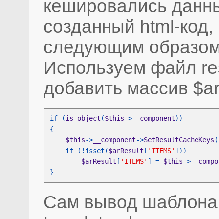
кешировались данные
созданный html-код,
следующим образом
Используем файл res
добавить массив $ar
if (
is_object
(
$this
->
__component
$this
->
__component
->
SetResultCacheKeys
(
    if (!isset(
$arResult
[
'ITEMS'
$arResult
[
'ITEMS'
] = 
$this
->
__compo
}
Сам вывод шаблона 