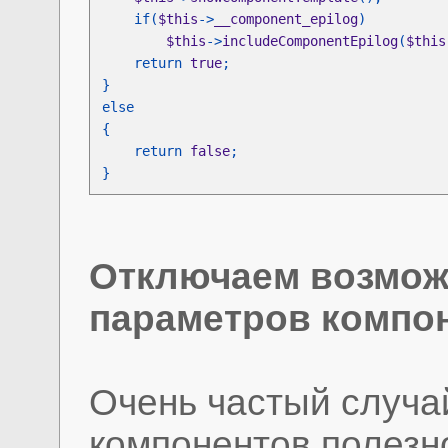
    if(
$this
->
__component_epilog
$this
->
includeComponentEpilog
(
$this
    return 
true
    return 
false
}
Отключаем возмож
параметров компо
Очень частый случай
компонентов полезн