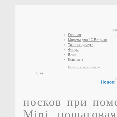
Э
на
Кол
Главная
Модули для 1С-Битрикс
Типовые услуги
Форум
Блог
Контакты
Следить за новостями
→
Блог
Новое
:
носков при по
Mini, пошаговая