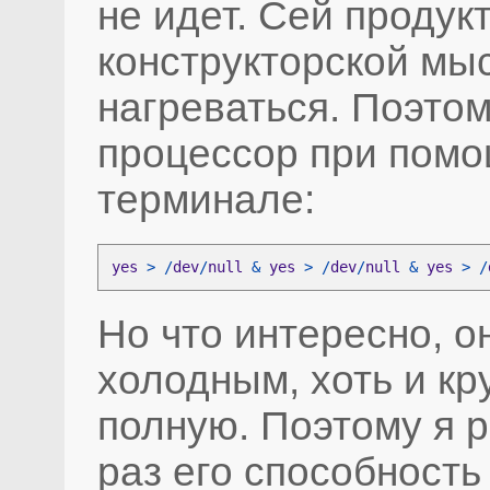
не идет. Сей продук
конструкторской мыс
нагреваться. Поэто
процессор при помо
терминале:
yes 
> /
dev
/
null 
& 
yes 
> /
dev
/
null 
& 
yes 
> /
Но что интересно, о
холодным, хоть и кр
полную. Поэтому я 
раз его способность