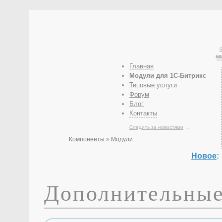
Э
на
К
Главная
Модули для 1С-Битрикс
Типовые услуги
Форум
Блог
Контакты
Следить за новостями
→
Компоненты
»
Модули
Новое
:
Дополнительные