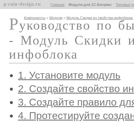
g·rain·design.ru
Главная
Модули для 1С-Битрикс
Типовые у
Р
Компоненты
»
Модули
»
Модуль Скидки из свойства инфоблока
уководство по б
- Модуль Скидки и
инфоблока
1. Установите модуль
2. Создайте свойство и
3. Создайте правило дл
4. Протестируйте созда