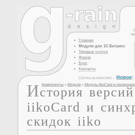
Э
на
Главная
Модули для 1С-Битрикс
Типовые услуги
Форум
Блог
Контакты
Новое
:
Следить за новостями
→
И
Компоненты
»
Модули
»
Модуль iikoCard и синхрониза
стория версий
iikoCard и синх
скидок iiko