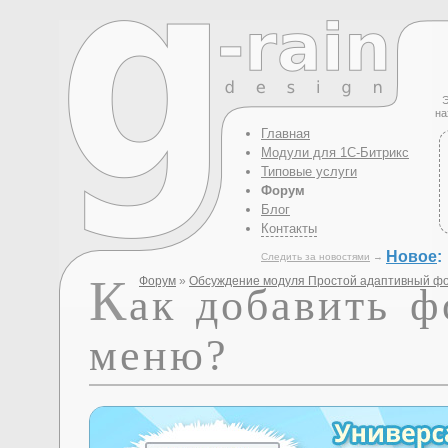
Э
на
Главная
Модули для 1С-Битрикс
Типовые услуги
Форум
Блог
Контакты
Новое
:
Следить за новостями
→
К
Форум
»
Обсуждение модуля Простой адаптивный ф
ак добавить 
меню?