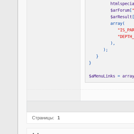
htmlspeci
$arForum
[
$arResult
"IS_PA
"DEPTH
$aMenuLinks 
= 
arra
Страницы:
1