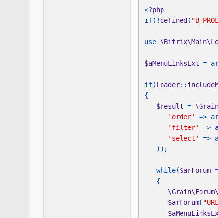
<?
if(!
defined
(
"B_PRO
use 
\Bitrix\Main\L
$aMenuLinksExt 
if(
Loader
::
include
$result 
= 
\Grai
'order' 
=> a
'filter' 
=> 
'select' 
=> 
   while(
$arForum 
\Grain\Forum
$arForum
[
"UR
$aMenuLinksE