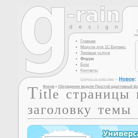
Э
на
Главная
Модули для 1С-Битрикс
Типовые услуги
Форум
Блог
Контакты
Новое
:
Следить за новостями
→
T
Форум
»
Обсуждение модуля Простой адаптивный ф
itle страницы 
заголовку темы