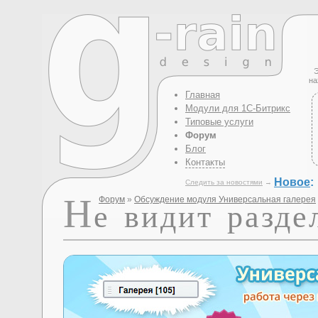
Э
на
Главная
Модули для 1С-Битрикс
Типовые услуги
Форум
Блог
Контакты
Новое
:
Следить за новостями
→
Н
Форум
»
Обсуждение модуля Универсальная галерея
е видит разде