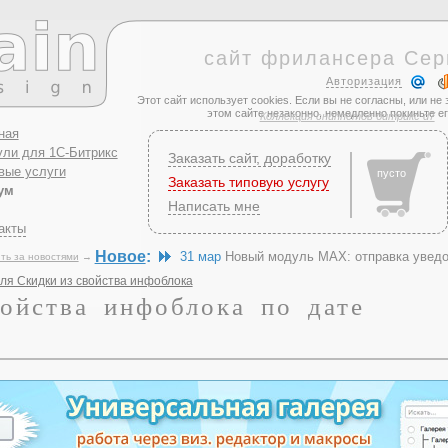
сайт фрилансера Сер
Авторизация
Этот сайт использует cookies. Если вы не согласны, или не 
этом сайте незаконно, немедленно покиньте е
Коллекция сниппетов битрикс d7
ная
ли для 1С-Битрикс
Заказать сайт, доработку
вые услуги
пусто
Заказать типовую услугу
ум
Написать мне
акты
Новое
:
31 мар
Новый модуль MAX: отправка увед
ть за новостями
→
ля Скидки из свойства инфоблока
войства инфоблока по дате