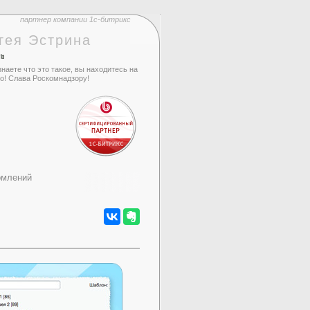
партнер компании 1с-битрикс
гея Эстрина
знаете что это такое, вы находитесь на
го! Слава Роскомнадзору!
омлений