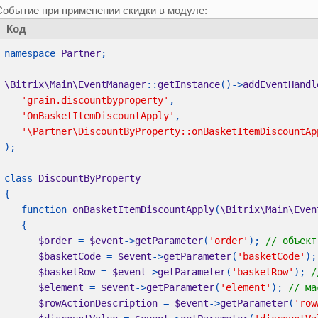
Событие при применении скидки в модуле:
Код
namespace 
Partner
\Bitrix\Main\EventManager
::
getInstance
()->
addEventHandl
'grain.discountbyproperty'
'OnBasketItemDiscountApply'
class 
   function 
onBasketItemDiscountApply
(
\Bitrix\Main\Even
$order 
= 
$event
->
getParameter
(
'order'
); 
$basketCode 
= 
$event
->
getParameter
(
'basketCode'
);
$basketRow 
= 
$event
->
getParameter
(
'basketRow'
); 
$element 
= 
$event
->
getParameter
(
'element'
); 
$rowActionDescription 
= 
$event
->
getParameter
(
'row