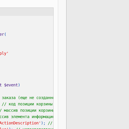
er
t $event
 
ActionDescription'
); 