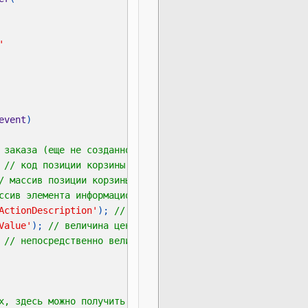
event
 
ActionDescription'
); 
Value'
); 
 