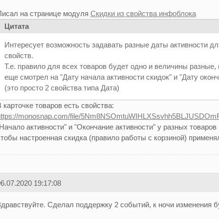
Писал на странице модуля
Скидки из свойства инфоблока
Цитата
Интересует возможность задавать разные даты активности для
свойств.
Т.е. правило для всех товаров будет одно и величины разные,
еще смотрел на "Дату начала активности скидок" и "Дату окон
(это просто 2 свойства типа Дата)
 карточке товаров есть свойства:
https://monosnap.com/file/5Nm8NSOmtuWIHLXSsvhh5BLJUSDOm
"Начало активности" и "Окончание активности" у разных товаров
тобы настроенная скидка (правило работы с корзиной) применял
6.07.2020 19:17:08
Здравствуйте. Сделал поддержку 2 событий, к ночи изменения б