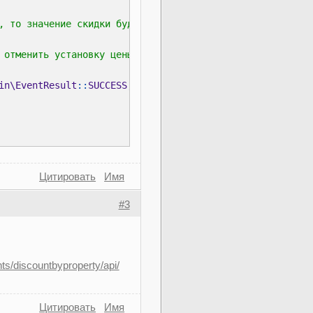
in\EventResult
::
SUCCESS
, 
$return
Цитировать
Имя
#3
nts/discountbyproperty/api/
Цитировать
Имя