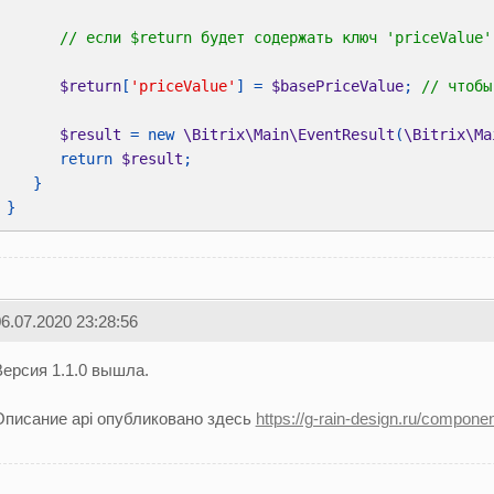
$return
[
'priceValue'
] = 
$basePriceValue
; 
$result 
= new 
\Bitrix\Main\EventResult
(
\Bitrix\Ma
      return 
$result
}
6.07.2020 23:28:56
Версия 1.1.0 вышла.
Описание api опубликовано здесь
https://g-rain-design.ru/compone