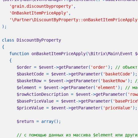
'grain.discountbyproperty'
'OnBasketItemPriceApply'
class 
   function 
onBasketItemPriceApply
(
\Bitrix\Main\Event $
$order 
= 
$event
->
getParameter
(
'order'
); 
$basketCode 
= 
$event
->
getParameter
(
'basketCode'
);
$basketRow 
= 
$event
->
getParameter
(
'basketRow'
); 
$element 
= 
$event
->
getParameter
(
'element'
); 
$rowActionDescription 
= 
$event
->
getParameter
(
'row
$basePriceValue 
= 
$event
->
getParameter
(
'basePrice
$priceValue 
= 
$event
->
getParameter
(
'priceValue'
);
$return 