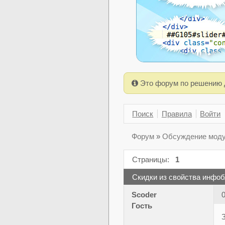
Это форум по решению 
Поиск
Правила
Войти
Форум
»
Обсуждение моду
Страницы:
1
Скидки из свойства инфоб
Scoder
0
Гость