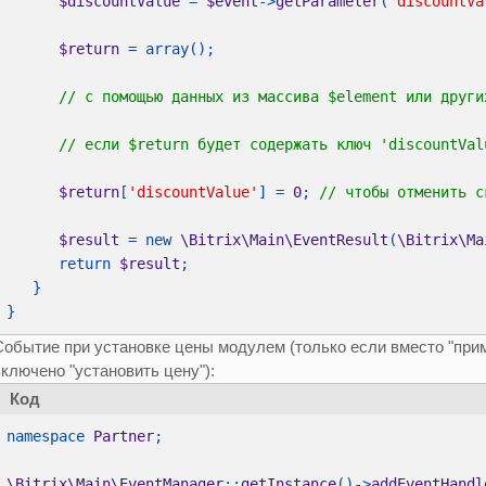
$discountValue 
= 
$event
->
getParameter
(
'discountVa
$return 
$return
[
'discountValue'
] = 
0
; 
$result 
= new 
\Bitrix\Main\EventResult
(
\Bitrix\Ma
      return 
$result
}
Событие при установке цены модулем (только если вместо "прим
ключено "установить цену"):
Код
namespace 
Partner
\Bitrix\Main\EventManager
::
getInstance
()->
addEventHandl