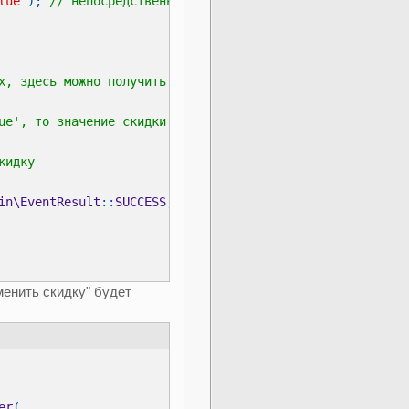
lue'
); 
in\EventResult
::
SUCCESS
, 
$return
енить скидку" будет
er