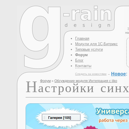
Э
на
Главная
Модули для 1С-Битрикс
Типовые услуги
Форум
Блог
Контакты
Новое
:
Следить за новостями
→
Н
Форум
»
Обсуждение модуля Интеграция с iiko
астройки син