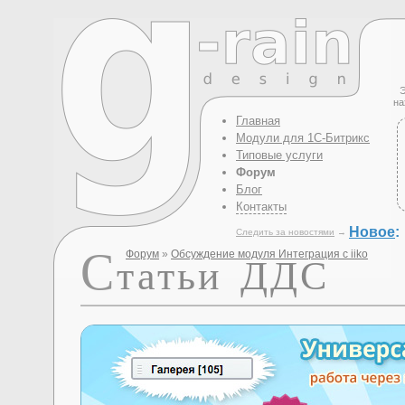
Э
на
Главная
Модули для 1С-Битрикс
Типовые услуги
Форум
Блог
Контакты
Новое
:
Следить за новостями
→
С
Форум
»
Обсуждение модуля Интеграция с iiko
татьи ДДС