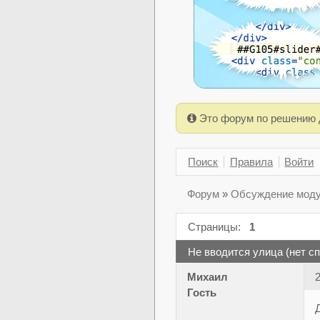
Это форум по решению 
Поиск
Правила
Войти
Форум
»
Обсуждение модул
Страницы:
1
Не вводится улица (нет с
Михаил
2
Гость