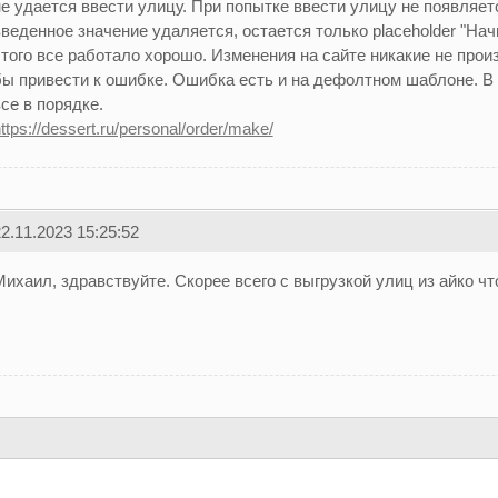
е удается ввести улицу. При попытке ввести улицу не появляет
веденное значение удаляется, остается только placeholder "Нач
этого все работало хорошо. Изменения на сайте никакие не прои
бы привести к ошибке. Ошибка есть и на дефолтном шаблоне. В
се в порядке.
ttps://dessert.ru/personal/order/make/
2.11.2023 15:25:52
ихаил, здравствуйте. Скорее всего с выгрузкой улиц из айко что