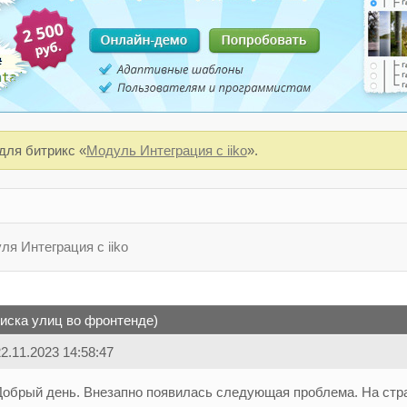
для битрикс «
Модуль Интеграция с iiko
».
я Интеграция с iiko
писка улиц во фронтенде)
2.11.2023 14:58:47
Добрый день. Внезапно появилась следующая проблема. На стр