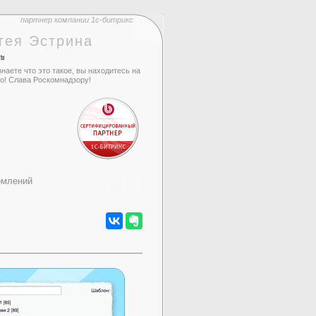
партнер компании 1с-битрикс
гея Эстрина
знаете что это такое, вы находитесь на
го! Слава Роскомнадзору!
омлений