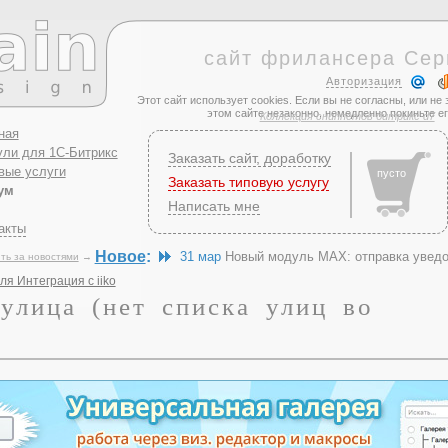
сайт фрилансера Сер
Авторизация
Этот сайт использует cookies. Если вы не согласны, или не 
этом сайте незаконно, немедленно покиньте е
Коллекция сниппетов битрикс d7
ная
ли для 1С-Битрикс
Заказать сайт, доработку
вые услуги
пусто
Заказать типовую услугу
ум
Написать мне
акты
Новое
:
31 мар
Новый модуль MAX: отправка увед
ть за новостями
→
я Интеграция с iiko
 улица (нет списка улиц во