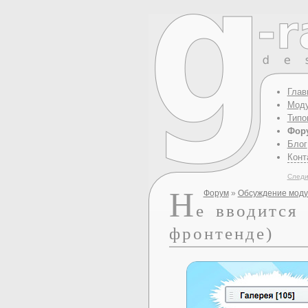
Глав
Моду
Типо
Фор
Блог
Конт
Следи
Н
Форум
»
Обсуждение модул
е вводится
фронтенде)