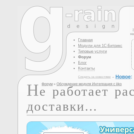
Э
на
Главная
Модули для 1С-Битрикс
Типовые услуги
Форум
Блог
Контакты
Новое
:
Следить за новостями
→
Н
Форум
»
Обсуждение модуля Интеграция с iiko
е работает ра
доставки...