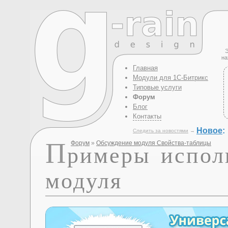
Э
на
Главная
Модули для 1С-Битрикс
Типовые услуги
Форум
Блог
Контакты
Новое
:
Следить за новостями
→
П
Форум
»
Обсуждение модуля Свойства-таблицы
римеры испол
модуля