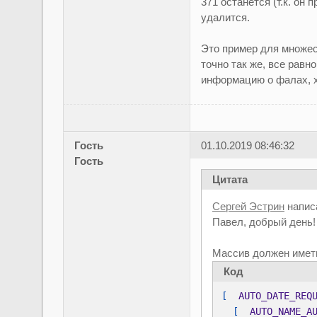
371 останется (т.к. он
удалится.
Это пример для множес
точно так же, все ра
информацию о фалах, х
Гость
01.10.2019 08:46:32
Гость
Цитата
Сергей Эстрин
напис
Павел, добрый день!
Массив должен иметь
Код
[  
AUTO_DATE_REQ
[  
AUTO_NAME_A