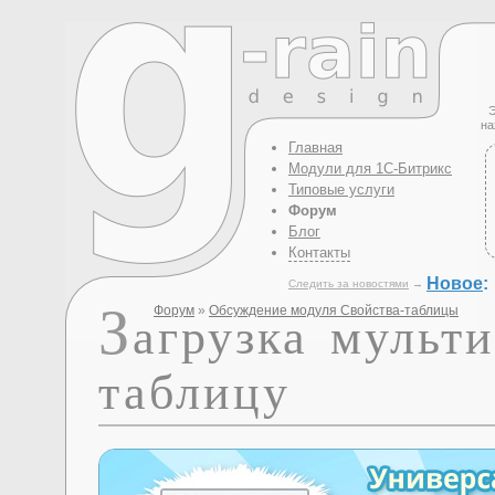
Э
на
Главная
Модули для 1С-Битрикс
Типовые услуги
Форум
Блог
Контакты
Новое
:
Следить за новостями
→
З
Форум
»
Обсуждение модуля Свойства-таблицы
агрузка мульт
таблицу