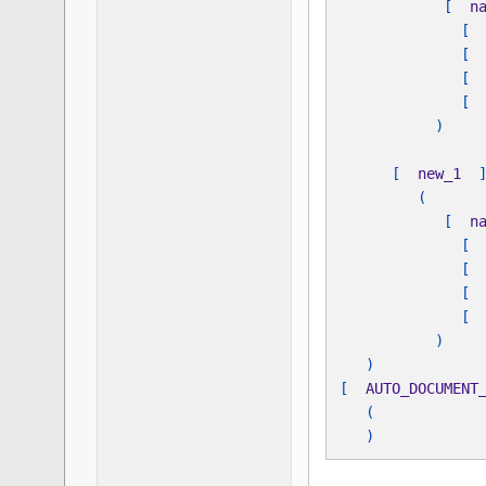
            [  
n
[ 
[ 
[ 
[ 
      [  
new_1  
            [  
n
[ 
[ 
[ 
[ 
[  
AUTO_DOCUMENT
   )