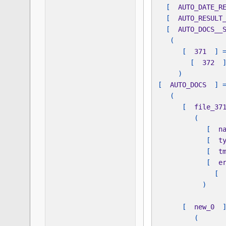
[  
AUTO_DATE_R
[  
AUTO_RESULT
[  
AUTO_DOCS__
      [  
371  
] 
[  
372  
[  
AUTO_DOCS  
      [  
file_37
            [  
n
            [  
t
            [  
t
            [  
e
[ 
      [  
new_0  