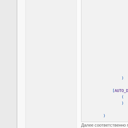
                  
                  
                  
            [
AUTO_
        )
Далее соответственно 