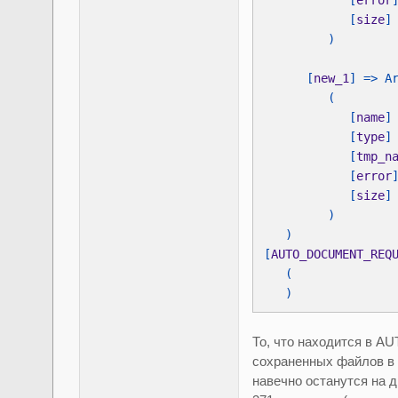
[
error
[
size
]
      [
new_1
            [
name
]
[
type
]
[
tmp_n
[
error
[
size
]
[
AUTO_DOCUMENT_REQ
   )
То, что находится в A
сохраненных файлов в 
навечно останутся на 