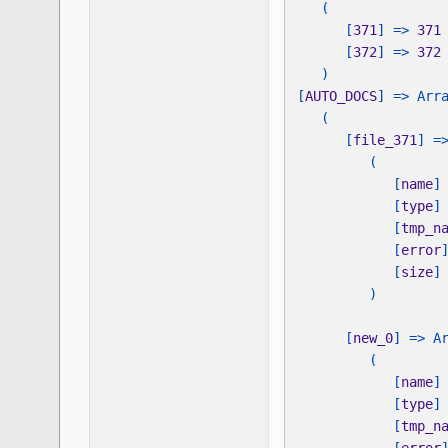
      [
371
] => 
[
372
] => 
[
AUTO_DOCS
      [
file_371
            [
name
            [
type
            [
tmp_n
            [
error
[
size
]
      [
new_0
            [
name
]
[
type
]
[
tmp_n