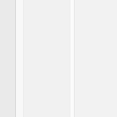
                  
                  
                  
                  
                  
                  
                  