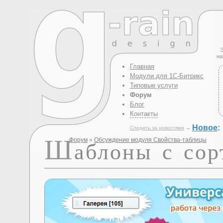
Э
на
Главная
Модули для 1С-Битрикс
Типовые услуги
Форум
Блог
Контакты
Новое
:
Следить за новостями
→
Ш
Форум
»
Обсуждение модуля Свойства-таблицы
аблоны с сор