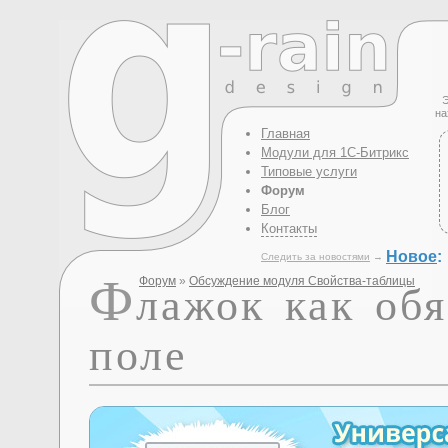
Э
на
Главная
Модули для 1С-Битрикс
Типовые услуги
Форум
Блог
Контакты
Новое
:
Следить за новостями
→
Ф
Форум
»
Обсуждение модуля Свойства-таблицы
лажок как обя
поле