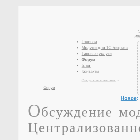
Э
на
Кол
Главная
Модули для 1С-Битрикс
Типовые услуги
Форум
Блог
Контакты
Следить за новостями
→
Форум
Новое
:
О
бсуждение мо
Централизованн