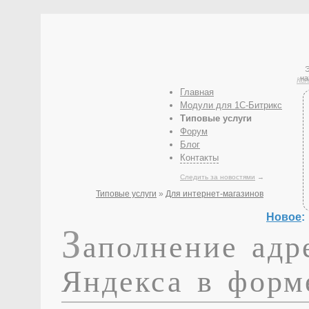
Э
на
Кол
Главная
Модули для 1С-Битрикс
Типовые услуги
Форум
Блог
Контакты
Следить за новостями
→
Типовые услуги
»
Для интернет-магазинов
Новое
:
З
аполнение адр
Яндекса в форм