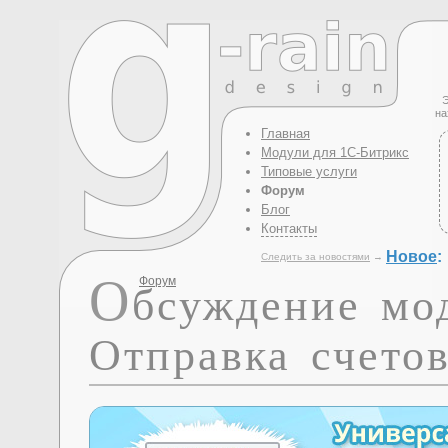
Э
на
Главная
Модули для 1С-Битрикс
Типовые услуги
Форум
Блог
Контакты
Новое
:
Следить за новостями
→
О
Форум
бсуждение мо
Отправка счетов